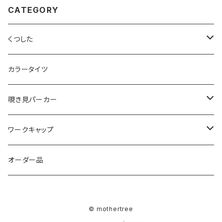
CATEGORY
くつした
シマエナガ
カラータイツ
覗き見パーカー
シマエナガ
ワークキャップ
シカ
シマエナガ
オーダー品
ブラック
アルマジロ
© mothertree
ネイビー
ナマケモノ